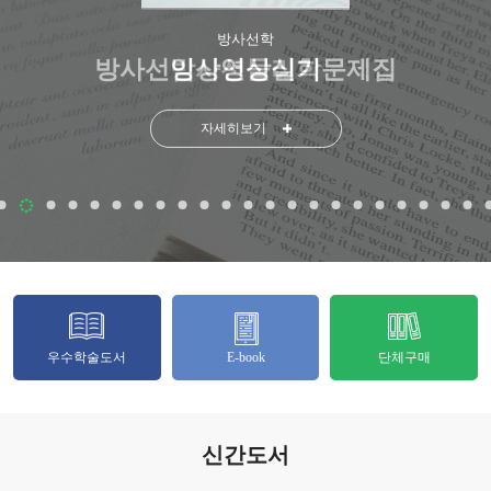
방사선학
방사선학
방사선임상영상실기문제집
방사선물리학
자세히보기
자세히보기
우수학술도서
E-book
단체구매
신간도서